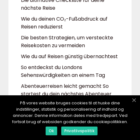
Die ultimative Checkliste für deine
nächste Reise
Wie du deinen CO₂-Fußabdruck auf
Reisen reduzierst
Die besten Strategien, um versteckte
Reisekosten zu vermeiden
Wie du auf Reisen günstig übernachtest
So entdeckst du Londons
Sehenswürdigkeiten an einem Tag
Abenteuerreisen leicht gemacht So
startest du dein nächstes Abenteuer
På vores website bruges cookies til at huske dine
Gesunde Ernährung ohne Dogmen: Ein
indstillinger, statistik og personalisering af indhold og
flexibler Ansatz für mehr Genuss
annoncer. Denne information deles med tredjepart. Ved
fortsat brug af websiden godkender du cookiepolitikken.
Bunte Vielfalt auf dem Teller: Warum
Farben in der Ernährung eine Rolle
Ok
Privatlivspolitik
spielen