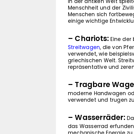
In der antiken Welt spie
Menschheit und der Zivil
Menschen sich fortbewegt
einige wichtige Entwickl
– Chariots:
Eine der
Streitwagen
, die von Pf
verwendet, wie beispiel
griechischen Welt. Strei
repräsentative und zere
– Tragbare Wage
moderne Handwagen oder
verwendet und trugen zu
– Wasserräder:
Das
das Wasserrad erfunden
mechanische Energie zu 