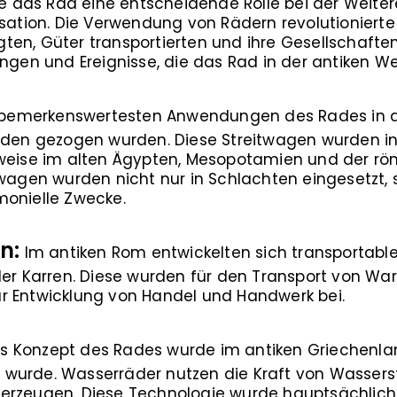
lte das Rad eine entscheidende Rolle bei der Weite
isation. Die Verwendung von Rädern revolutionierte
en, Güter transportierten und ihre Gesellschaften 
ungen und Ereignisse, die das Rad in der antiken W
 bemerkenswertesten Anwendungen des Rades in d
erden gezogen wurden. Diese Streitwagen wurden in 
sweise im alten Ägypten, Mesopotamien und der r
twagen wurden nicht nur in Schlachten eingesetzt,
monielle Zwecke.
n:
Im antiken Rom entwickelten sich transportabl
 Karren. Diese wurden für den Transport von Wa
r Entwicklung von Handel und Handwerk bei.
 Konzept des Rades wurde im antiken Griechenlan
 wurde. Wasserräder nutzen die Kraft von Wasser
erzeugen. Diese Technologie wurde hauptsächlich 