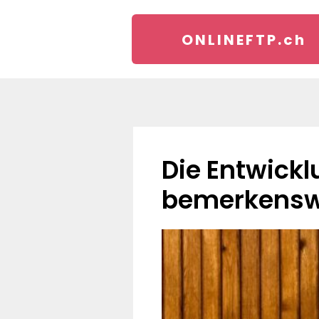
ONLINEFTP.
ch
Die Entwicklung des Rades hat eine
bemerkenswe