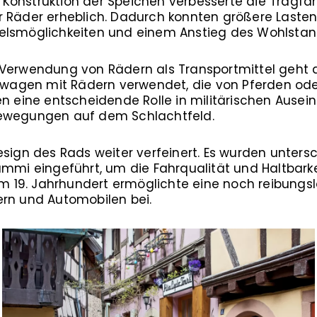
te Konstruktion der Speichen verbesserte die Tragfä
 Räder erheblich. Dadurch konnten größere Lasten 
elsmöglichkeiten und einem Anstieg des Wohlstand
 Verwendung von Rädern als Transportmittel geht 
eitwagen mit Rädern verwendet, die von Pferden od
en eine entscheidende Rolle in militärischen Aus
Bewegungen auf dem Schlachtfeld.
esign des Rads weiter verfeinert. Es wurden untersc
ummi eingeführt, um die Fahrqualität und Haltbarke
 im 19. Jahrhundert ermöglichte eine noch reibungsl
ern und Automobilen bei.