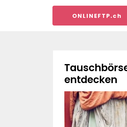
ONLINEFTP.
ch
Tauschbörsen und Märkte: Gemeinsam Dinge neu
entdecken