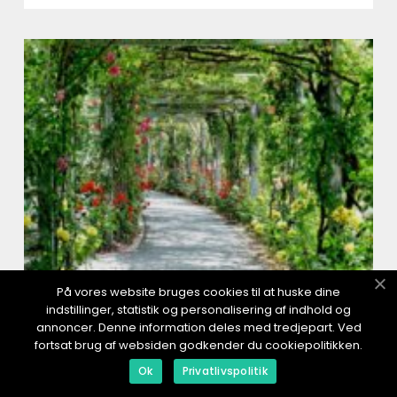
På vores website bruges cookies til at huske dine
indstillinger, statistik og personalisering af indhold og
Die besten Tipps für einen
annoncer. Denne information deles med tredjepart. Ved
umweltfreundlichen Garten
fortsat brug af websiden godkender du cookiepolitikken.
02 Mai 2025 / Margarethe Margarethe
Ok
Privatlivspolitik
Hinter jedem grünen Fleckchen verbirgt sich ein