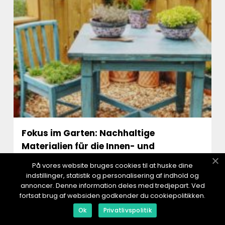
Fokus im Garten: Nachhaltige
Materialien für die Innen- und
Außengestaltung
På vores website bruges cookies til at huske dine
indstillinger, statistik og personalisering af indhold og
02 Mai 2025 / Margarethe Margarethe
annoncer. Denne information deles med tredjepart. Ved
Innen- und Außengestaltung sollten nicht nur
fortsat brug af websiden godkender du cookiepolitikken.
ästhetisch ansprechend sein, sondern auch
umweltfreundlich und l...
Ok
Privatlivspolitik