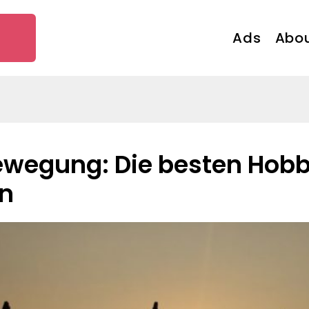
Ads
Abou
en