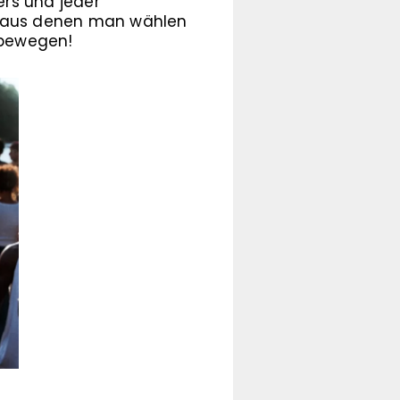
ers und jeder
le, aus denen man wählen
k bewegen!