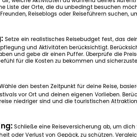
dir, welche Aktivitäten du während deines Aufen
ne Liste der Orte, die du unbedingt besuchen möc
reunden, Reiseblogs oder Reiseführern suchen, um 
:
Setze ein realistisches Reisebudget fest, das de
erpflegung und Aktivitäten berücksichtigt. Berücksi
n und gebe dir einen Puffer. Überprüfe die Preise
Gefühl für die Kosten zu bekommen und sicherzuste
Wähle den besten Zeitpunkt für deine Reise, basie
tivals vor Ort und deinen eigenen Vorlieben. Berü
ise niedriger sind und die touristischen Attraktio
ung:
Schließe eine Reiseversicherung ab, um dic
nkheit oder Verlust von Gepäck, zu schützen. Vergle