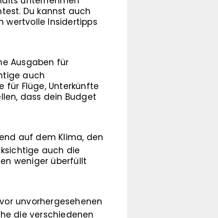
thalts unternehmen
htest. Du kannst auch
wertvolle Insidertipps
ine Ausgaben für
chtige auch
 für Flüge, Unterkünfte
llen, dass dein Budget
rend auf dem Klima, den
cksichtige auch die
nen weniger überfüllt
h vor unvorhergesehenen
iche die verschiedenen