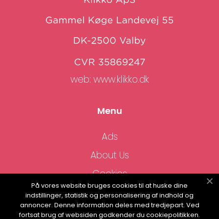
web:
www.klikko.dk
Menu
Ads
About Us
Cookies
På vores website bruges cookies til at huske dine
Contact
indstillinger, statistik og personalisering af indhold og
annoncer. Denne information deles med tredjepart. Ved
Sitemap
fortsat brug af websiden godkender du cookiepolitikken.