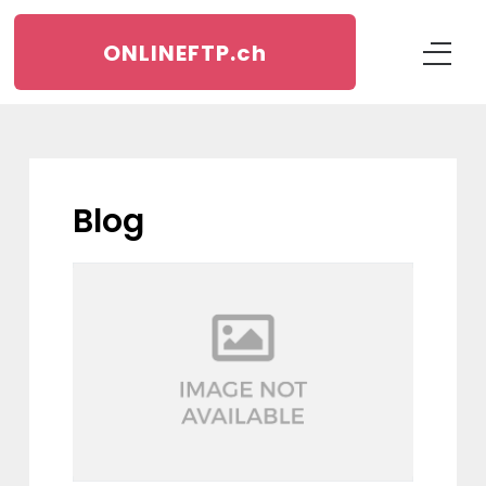
ONLINEFTP.
ch
blog