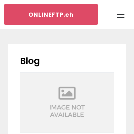
ONLINEFTP.
ch
blog