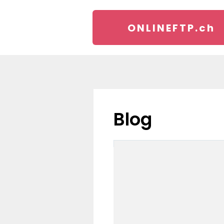
ONLINEFTP.
ch
blog