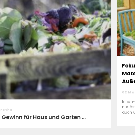
Foku
Mate
Auße
02 Ma
Innen-
nur äs
arethe
auch u
Gewinn für Haus und Garten ...