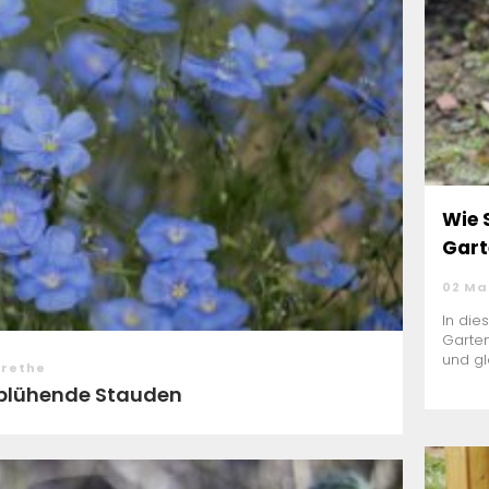
Wie 
Gart
02 Ma
In die
Garte
und gl
arethe
g blühende Stauden