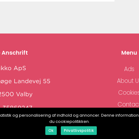
 Anschrift
Menu
Ads
About U
Cookie
Contac
Sitema
, statistik og personalisering af indhold og annoncer. Denne informat
www.klikko.dk
du cookiepolitikken.
Ok
Privatlivspolitik