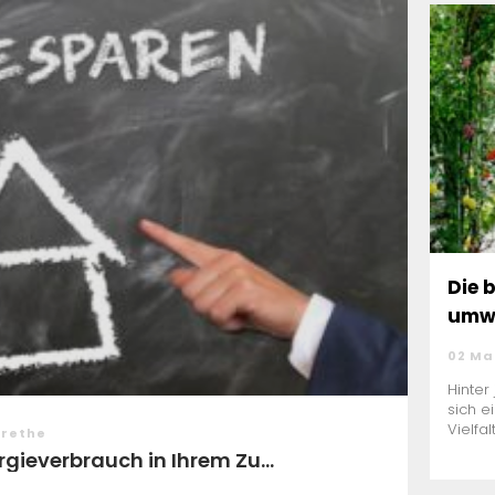
Die 
umwe
02 Ma
Hinter
sich e
Vielfal
arethe
rgieverbrauch in Ihrem Zu...