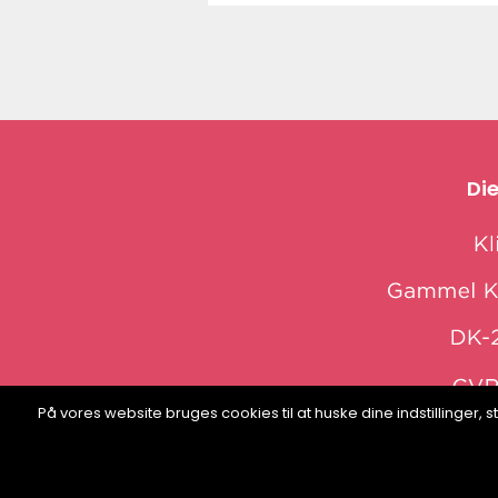
Die
På vores website bruges cookies til at huske dine indstillinger
web: