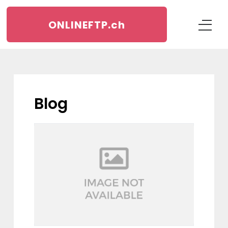
ONLINEFTP.
ch
blog