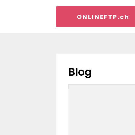
ONLINEFTP.
ch
blog