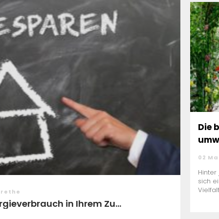
Die 
umwe
02 Ma
Hinter
sich e
Vielfal
arethe
rgieverbrauch in Ihrem Zu...