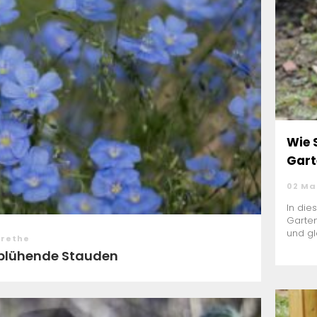
Wie 
Gart
02 Ma
In die
Garte
und gl
arethe
g blühende Stauden