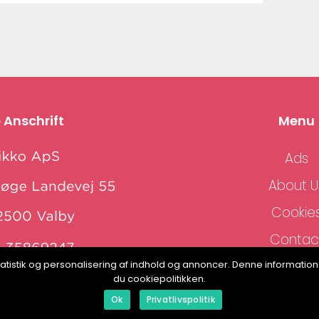
 Anschrift
Menu
Ads
About U
Cookie
Contac
Sitema
, statistik og personalisering af indhold og annoncer. Denne informat
www.klikko.dk
du cookiepolitikken.
Ok
Privatlivspolitik