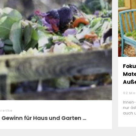
Foku
Mate
Auße
02 Ma
Innen-
nur äs
arethe
auch u
Gewinn für Haus und Garten ...