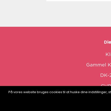
Die
På vores website bruges cookies til at huske dine indstillinger
web: