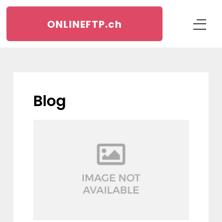
ONLINEFTP.
ch
blog