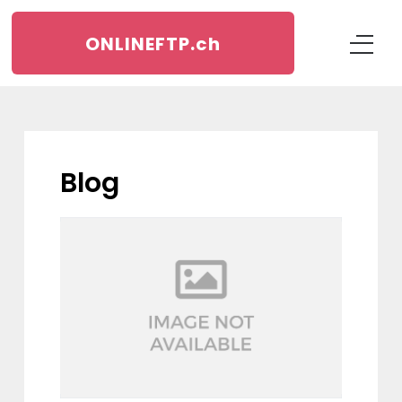
ONLINEFTP.
ch
blog