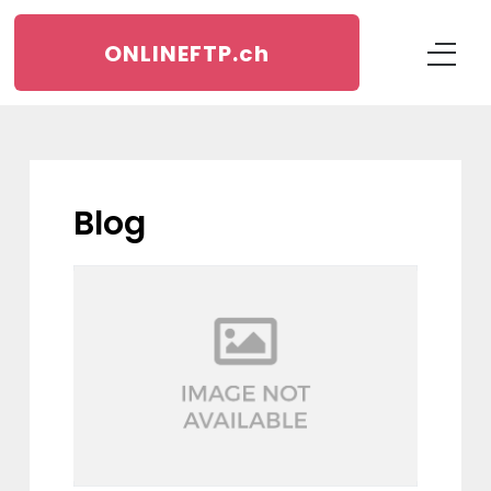
ONLINEFTP.
ch
blog