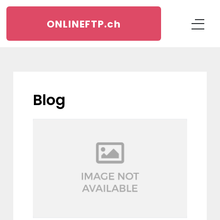
ONLINEFTP.
ch
blog