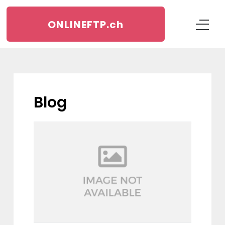
ONLINEFTP.
ch
blog