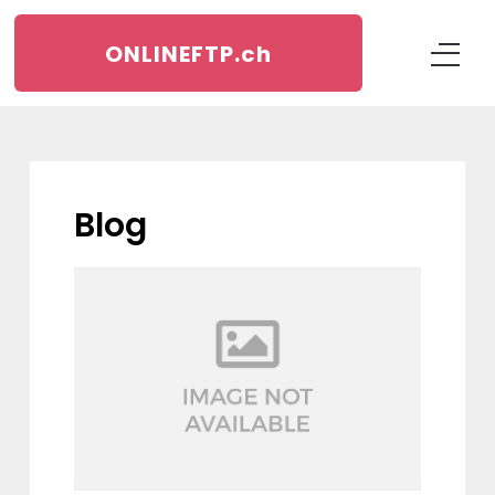
ONLINEFTP.
ch
blog