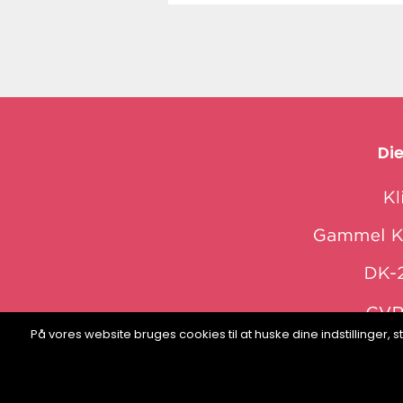
Die
På vores website bruges cookies til at huske dine indstillinger
web: