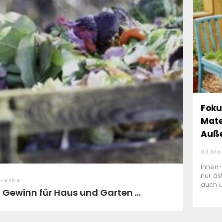
Foku
Mate
Auße
02 Ma
Innen-
nur äs
arethe
auch u
Gewinn für Haus und Garten ...