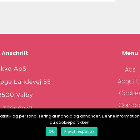
 Anschrift
Menu
Ads
About U
Cookie
Contac
Sitema
, statistik og personalisering af indhold og annoncer. Denne informat
www.klikko.dk
du cookiepolitikken.
Ok
Privatlivspolitik