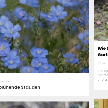
Wie 
Gart
02 Ma
In die
Garte
und gl
arethe
g blühende Stauden