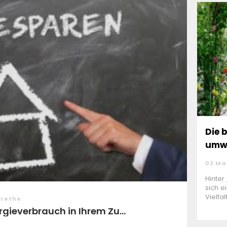
Die 
umwe
02 Ma
Hinter
sich e
Vielfal
arethe
rgieverbrauch in Ihrem Zu...