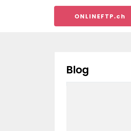
ONLINEFTP.
ch
blog