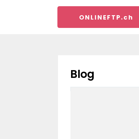
ONLINEFTP.
ch
blog