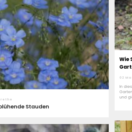
Wie 
Gart
02 Ma
In die
Garte
und gl
arethe
g blühende Stauden