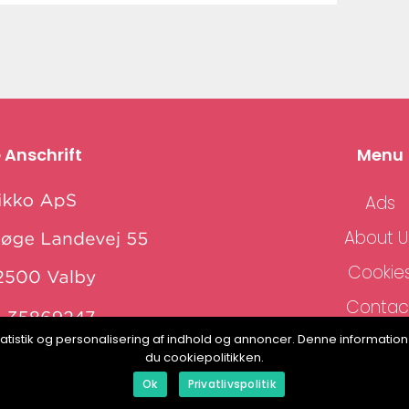
 Anschrift
Menu
Ads
About U
Cookie
Contac
Sitema
, statistik og personalisering af indhold og annoncer. Denne informat
www.klikko.dk
du cookiepolitikken.
Ok
Privatlivspolitik