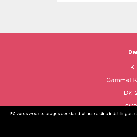
Die
På vores website bruges cookies til at huske dine indstillinger
web: