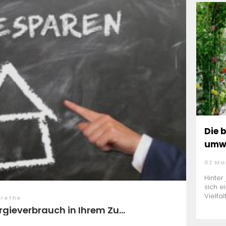
Die 
umwe
02 Ma
Hinter
sich e
Vielfal
arethe
rgieverbrauch in Ihrem Zu...