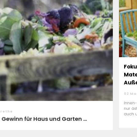
Foku
Mate
Auße
02 Ma
Innen-
nur äs
arethe
auch u
Gewinn für Haus und Garten ...